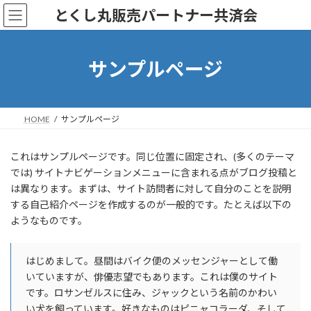
コ
ナ
とくし丸販売パートナー共済会
ン
ビ
テ
ゲ
ン
ー
ツ
シ
サンプルページ
へ
ョ
ス
ン
キ
に
ッ
移
HOME
サンプルページ
プ
動
これはサンプルページです。同じ位置に固定され、(多くのテーマ
では) サイトナビゲーションメニューに含まれる点がブログ投稿と
は異なります。まずは、サイト訪問者に対して自分のことを説明
する自己紹介ページを作成するのが一般的です。たとえば以下の
ようなものです。
はじめまして。昼間はバイク便のメッセンジャーとして働
いていますが、俳優志望でもあります。これは僕のサイト
です。ロサンゼルスに住み、ジャックという名前のかわい
い犬を飼っています。好きなものはピニャコラーダ、そして